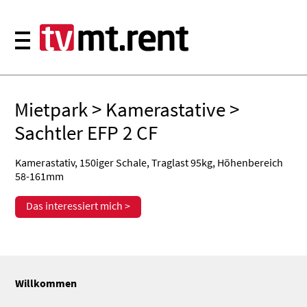
Mietpark
>
Kamerastative
>
Sachtler EFP 2 CF
Kamerastativ, 150iger Schale, Traglast 95kg, Höhenbereich
58-161mm
Das interessiert mich >
Willkommen