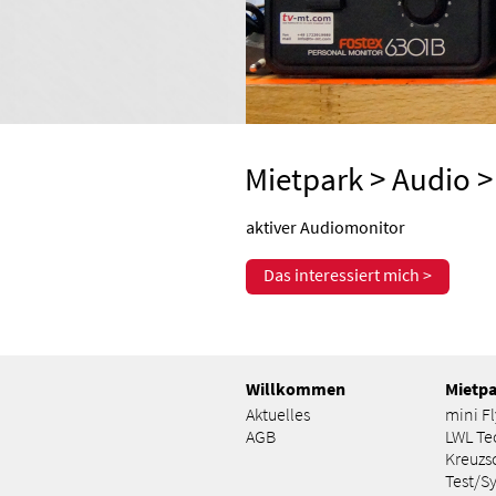
Mietpark
>
Audio
>
aktiver Audiomonitor
Das interessiert mich >
Willkommen
Mietp
Aktuelles
mini F
AGB
LWL Te
Kreuzs
Test/S