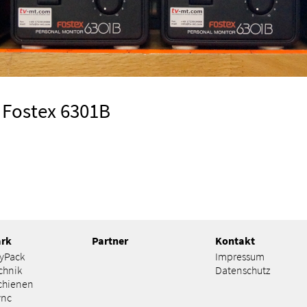
 Fostex 6301B
ark
Partner
Kontakt
lyPack
Impressum
chnik
Datenschutz
chienen
ync